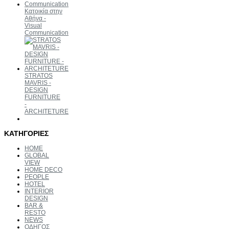
Κατοικία στην
Αθήνα -
Visual
Communication
STRATOS
MAVRIS -
DESIGN
FURNITURE
-
ARCHITETURE
ΚΑΤΗΓΟΡΙΕΣ
HOME
GLOBAL
VIEW
HOME DECO
PEOPLE
HOTEL
INTERIOR
DESIGN
BAR &
RESTO
NEWS
ΟΔΗΓΟΣ