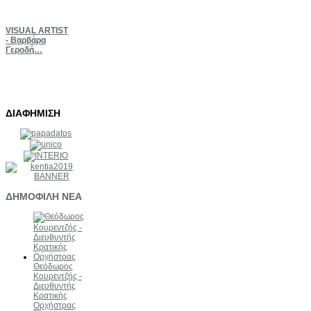
VISUAL
ARTIST
- Βαρβάρα
Γεροδή…
ΔΙΑΦΗΜΙΣΗ
ΔΗΜΟΦΙΛΗ
ΝΕΑ
Θεόδωρος
Κουρεντζής -
Διευθυντής
Κρατικής
Ορχήστρας