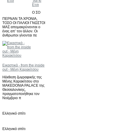
‘ναι κι
Ετσι
Ο ΣΟ
ΠΕΡΝΑΝ ΤΑ ΧΡΟΝΙΑ,
ΤΟΣΟ ΟΙ ΠΑΛΙΟΙ ΓΝΩΣΤΟΙ
ΜΑΣ απομακρύνονται ο
ένας απ’ τον άλλον. Οι
άνθρωποι γίνονται πε
Εικαστικά - from the inside
out - Μένη Καρακίτσου
Ηέκθεση ζωγραφικής της
Μένης Καρακίτσου στο
MAKEDONIA PALACE της
Θεσσαλονίκης,
πραγματοποιήθηκε τον
Νοέμβριο π
Ελληνικό σπίτι
Ελληνικό σπίτι