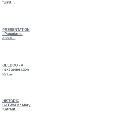
furnit…
PRESENTATION
- Papadatos
about…
QEEBOO
- A
next generation
des…
HISTORIC
CATWALK: Mary
Katrant…