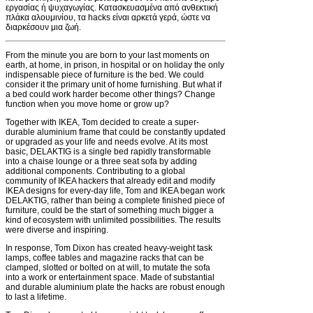
εργασίας ή ψυχαγωγίας. Κατασκευασμένα από ανθεκτική
πλάκα αλουμινίου, τα hacks είναι αρκετά γερά, ώστε να
διαρκέσουν μια ζωή.
F
rom the minute you are born to your last moments on
earth, at home, in prison, in hospital or on holiday the only
indispensable piece of furniture is the bed. We could
consider it the primary unit of home furnishing. But what if
a bed could work harder become other things? Change
function when you move home or grow up?
Together with IKEA, Tom decided to create a super-
durable aluminium frame that could be constantly updated
or upgraded as your life and needs evolve. At its most
basic, DELAKTIG is a single bed rapidly transformable
into a chaise lounge or a three seat sofa by adding
additional components. Contributing to a global
community of IKEA hackers that already edit and modify
IKEA designs for every-day life, Tom and IKEA began work
DELAKTIG, rather than being a complete finished piece of
furniture, could be the start of something much bigger a
kind of ecosystem with unlimited possibilities. The results
were diverse and inspiring.
In response, Tom Dixon has created heavy-weight task
lamps, coffee tables and magazine racks that can be
clamped, slotted or bolted on at will, to mutate the sofa
into a work or entertainment space. Made of substantial
and durable aluminium plate the hacks are robust enough
to last a lifetime.