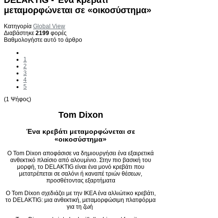
μεταμορφώνεται σε «οικοσύστημα»
Κατηγορία
Global View
Διαβάστηκε
2199
φορές
Βαθμολογήστε αυτό το άρθρο
1
2
3
4
5
(1 Ψήφος)
Tom Dixon
Ένα κρεβάτι μεταμορφώνεται σε
«οικοσύστημα»
Ο Tom Dixon αποφάσισε να δημιουργήσει ένα εξαιρετικά
ανθεκτικό πλαίσιο από αλουμίνιο. Στην πιο βασική του
μορφή, το DELAKTIG είναι ένα μονό κρεβάτι που
μετατρέπεται σε σαλόνι ή καναπέ τριών θέσεων,
προσθέτοντας εξαρτήματα
Ο Tom Dixon σχεδιάζει με την ΙΚΕΑ ένα αλλιώτικο κρεβάτι,
το DELAKTIG: μια ανθεκτική, μεταμορφώσιμη πλατφόρμα
για τη ζωή