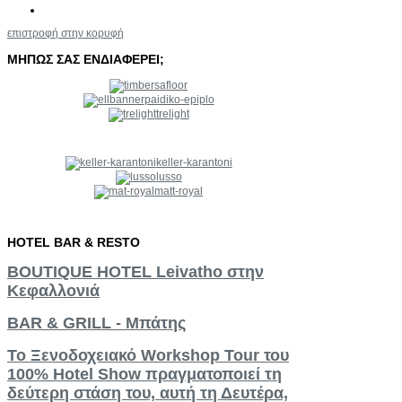
επιστροφή στην κορυφή
ΜΗΠΩΣ
ΣΑΣ
ΕΝΔΙΑΦΕΡΕΙ;
paidiko-epiplo
trelight
keller-karantoni
lusso
matt-royal
HOTEL
BAR
&
RESTO
BOUTIQUE HOTEL Leivatho στην
Κεφαλλονιά
BAR & GRILL - Μπάτης
Το Ξενοδοχειακό Workshop Tour του
100% Hotel Show πραγματοποιεί τη
δεύτερη στάση του, αυτή τη Δευτέρα,