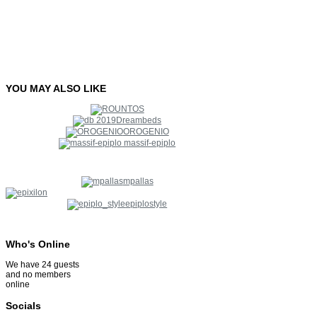
YOU
MAY
ALSO
LIKE
Dreambeds
OROGENIO
massif-epiplo
mpallas
epiplostyle
Who's
Online
We have 24 guests
and no members
online
Socials