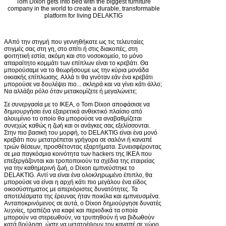
Tom Dixon gets into bed with the biggest furniture
company in the world to create a durable, transformable
platform for living DELAKTIG
Α
Από την στιγμή που γεννηθήκατε ως τις τελευταίες
στιγμές σας στη γη, στο σπίτι ή στις διακοπές, στη
φοιτητική εστία, ακόμη και στο νοσοκομείο, το μόνο
απαραίτητο κομμάτι των επίπλων είναι το κρεβάτι. Θα
μπορούσαμε να το θεωρήσουμε ως την κύρια μονάδα
οικιακής επίπλωσης. Αλλά τι θα γινόταν εάν ένα κρεβάτι
μπορούσε να δουλέψει πιο... σκληρά και να γίνει κάτι άλλο;
Να αλλάξει ρόλο όταν μετακομίζετε ή μεγαλώνετε;
Σε συνεργασία με το IKEA, ο Tom Dixon αποφάσισε να
δημιουργήσει ένα εξαιρετικά ανθεκτικό πλαίσιο από
αλουμίνιο το οποίο θα μπορούσε να αναβαθμίζεται
συνεχώς καθώς η ζωή και οι ανάγκες σας εξελίσσονται.
Στην πιο βασική του μορφή, το DELAKTIG είναι ένα μονό
κρεβάτι που μετατρέπεται γρήγορα σε σαλόνι ή καναπέ
τριών θέσεων, προσθέτοντας εξαρτήματα. Συνεισφέροντας
σε μια παγκόσμια κοινότητα των hackers της IKEA που
επεξεργάζονται και τροποποιούν τα σχέδια της εταιρείας
για την καθημερινή ζωή, ο Dixon εμπνεύστηκε το
DELAKTIG. Αντί να είναι ένα ολοκληρωμένο έπιπλο, θα
μπορούσε να είναι η αρχή κάτι πιο μεγάλου ένα είδος
οικοσύστηματος με απεριόριστες δυνατότητες. Τα
αποτελέσματα της έρευνας ήταν ποικίλα και εμπνευσμένα.
Ανταποκρινόμενος σε αυτά, ο Dixon δημιούργησε δυνατές
λυχνίες, τραπέζια για καφέ και περιοδικά τα οποία
μπορούν να στερεωθούν, να τρυπηθούν ή να βιδωθούν
κατά βούληση, ώστε να μετατρέψουν τον καναπέ σε χώρο