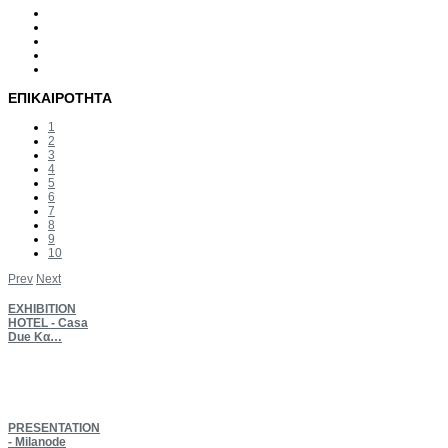
ΕΠΙΚΑΙΡΟΤΗΤΑ
1
2
3
4
5
6
7
8
9
10
Prev
Next
EXHIBITION
HOTEL - Casa
Due Κα…
PRESENTATION
- Milanode