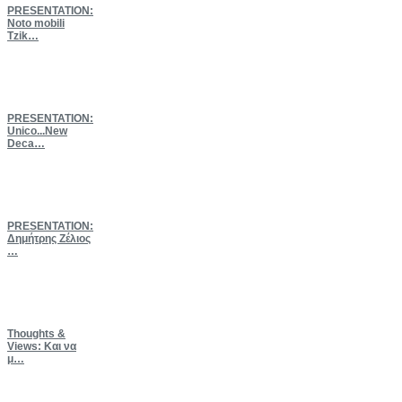
PRESENTATION:
Νoto mobili
Tzik…
PRESENTATION:
Unico...New
Deca…
PRESENTATION:
Δημήτρης Ζέλιος
…
Thoughts
&
Views: Και να
μ…