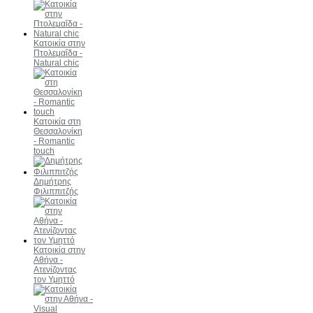
Κατοικία στην
Πτολεμαΐδα -
Natural chic
Κατοικία στη
Θεσσαλονίκη
- Romantic
touch
Δημήτρης
Φιλιππιτζής
Κατοικία στην
Αθήνα -
Ατενίζοντας
τον Υμηττό