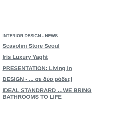
INTERIOR
DESIGN
-
NEWS
Scavolini Store Seoul
Iris Luxury Yaght
PRESENTATION: Living in
DESIGN - ... σε δύο ρόδες!
IDEAL STANDRARD …WE BRING
BATHROOMS TO LIFE