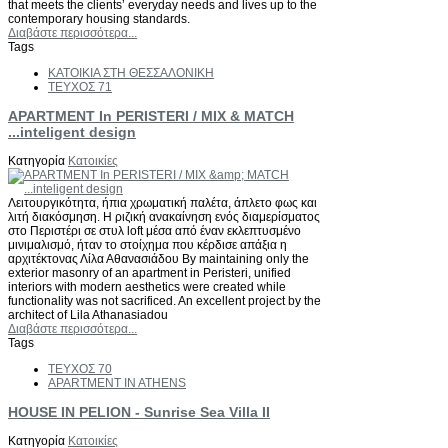
that meets the clients’ everyday needs and lives up to the
contemporary housing standards.
Διαβάστε περισσότερα...
Tags
ΚΑΤΟΙΚΙΑ ΣΤΗ ΘΕΣΣΑΛΟΝΙΚΗ
ΤΕΥΧΟΣ 71
APARTMENT In PERISTERI / MIX & MATCH
...inteligent design
Κατηγορία
Κατοικίες
Λειτουργικότητα, ήπια χρωματική παλέτα, άπλετο φως και
λιτή διακόσμηση. Η ριζική ανακαίνηση ενός διαμερίσματος
στο Περιστέρι σε στυλ loft μέσα από έναν εκλεπτυσμένο
μινιμαλισμό, ήταν το στοίχημα που κέρδισε απάξια η
αρχιτέκτονας Λίλα Αθανασιάδου By maintaining only the
exterior masonry of an apartment in Peristeri, unified
interiors with modern aesthetics were created while
functionality was not sacrificed. An excellent project by the
architect of Lila Athanasiadou
Διαβάστε περισσότερα...
Tags
ΤΕΥΧΟΣ 70
APARTMENT IN ATHENS
HOUSE IN PELION - Sunrise Sea Villa II
Κατηγορία
Κατοικίες