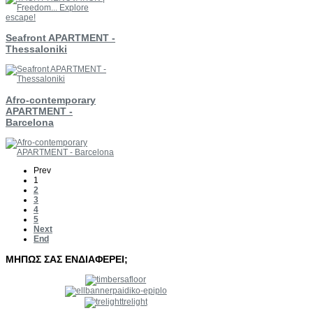
Seafront APARTMENT -
Thessaloniki
Afro-contemporary
APARTMENT -
Barcelona
Prev
1
2
3
4
5
Next
End
ΜΗΠΩΣ
ΣΑΣ
ΕΝΔΙΑΦΕΡΕΙ;
paidiko-epiplo
trelight