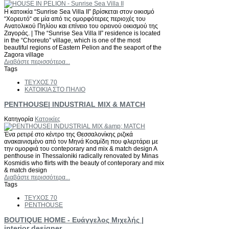
Η κατοικία “Sunrise Sea Villa II” βρίσκεται στον οικισμό
“Χορευτό“ σε μία από τις ομορφότερες περιοχές του
Ανατολικού Πηλίου και επίνειο του ορεινού οικισμού της
Ζαγοράς. | The “Sunrise Sea Villa II” residence is located
in the “Choreuto” village, which is one of the most
beautiful regions of Eastern Pelion and the seaport of the
Zagora village
Διαβάστε περισσότερα...
Tags
ΤΕΥΧΟΣ 70
ΚΑΤΟΙΚΙΑ ΣΤΟ ΠΗΛΙΟ
PENTHOUSE| INDUSTRIAL MIX & MATCH
Κατηγορία
Κατοικίες
Ένα ρετιρέ στο κέντρο της Θεσσαλονίκης ριζικά
ανακαινισμένο από τον Μηνά Κοσμίδη που φλερτάρει με
την ομορφιά του conteporary and mix & match design A
penthouse in Thessaloniki radically renovated by Minas
Kosmidis who flirts with the beauty of conteporary and mix
& match design
Διαβάστε περισσότερα...
Tags
ΤΕΥΧΟΣ 70
PENTHOUSE
BOUTIQUE HOME - Ευάγγελος Μιχελής |
interior designer