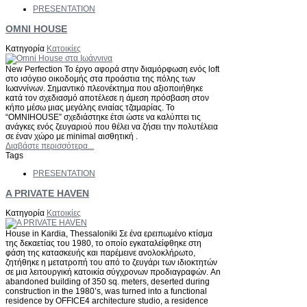
PRESENTATION
OMNI HOUSE
Κατηγορία
Κατοικίες
New Perfection To έργο αφορά στην διαμόρφωση ενός loft
στο ισόγειο οικοδομής στα προάστια της πόλης των
Ιωαννίνων. Σημαντικό πλεονέκτημα που αξιοποιήθηκε
κατά τον σχεδιασμό αποτέλεσε η άμεση πρόσβαση στον
κήπο μέσω μιας μεγάλης ενιαίας τζαμαρίας. Το
“OMNIHOUSE” σχεδιάστηκε έτσι ώστε να καλύπτει τις
ανάγκες ενός ζευγαριού που θέλει να ζήσει την πολυτέλεια
σε έναν χώρο με minimal αισθητική .
Διαβάστε περισσότερα...
Tags
PRESENTATION
A PRIVATE HAVEN
Κατηγορία
Κατοικίες
House in Kardia, Thessaloniki Σε ένα ερειπωμένο κτίσμα
της δεκαετίας του 1980, το οποίο εγκαταλείφθηκε στη
φάση της κατασκευής και παρέμεινε ανολοκλήρωτο,
ζητήθηκε η μετατροπή του από το ζευγάρι των ιδιοκτητών
σε μια λειτουργική κατοικία σύγχρονων προδιαγραφών. An
abandoned building of 350 sq. meters, deserted during
construction in the 1980’s, was turned into a functional
residence by OFFICE4 architecture studio, a residence