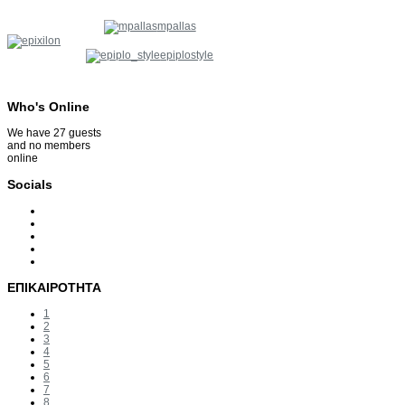
mpallas
epiplostyle
Who's
Online
We have 27 guests
and no members
online
Socials
ΕΠΙΚΑΙΡΟΤΗΤΑ
1
2
3
4
5
6
7
8