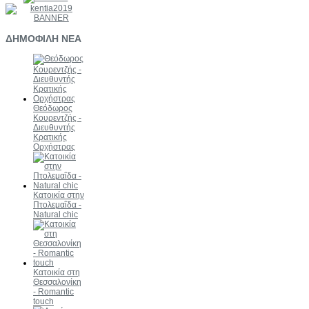
ΔΗΜΟΦΙΛΗ
ΝΕΑ
Θεόδωρος
Κουρεντζής -
Διευθυντής
Κρατικής
Ορχήστρας
Κατοικία στην
Πτολεμαΐδα -
Natural chic
Κατοικία στη
Θεσσαλονίκη
- Romantic
touch