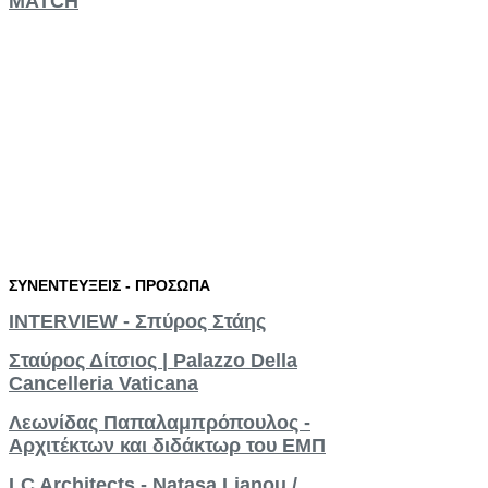
MATCH
ΣΥΝΕΝΤΕΥΞΕΙΣ
-
ΠΡΟΣΩΠΑ
INTERVIEW - Σπύρος Στάης
Σταύρος Δίτσιος | Palazzo Della
Cancelleria Vaticana
Λεωνίδας Παπαλαμπρόπουλος -
Αρχιτέκτων και διδάκτωρ του ΕΜΠ
LC Architects - Natasa Lianou /