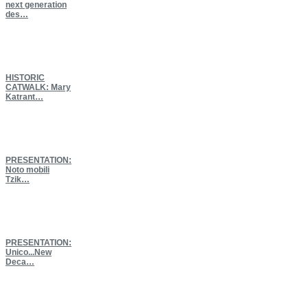
next generation
des…
HISTORIC
CATWALK: Mary
Katrant…
PRESENTATION:
Νoto mobili
Tzik…
PRESENTATION:
Unico...New
Deca…