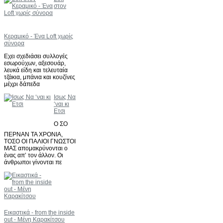
στον
Κεραμικό - Ένα Loft χωρίς
σύνορα
Eχει σχεδιάσει συλλογές
εσωρούχων, αξεσουάρ,
λευκά είδη και τελευταία
τζάκια, μπάνια και κουζίνες
μέχρι δάπεδα
Iσως Να
‘ναι κι
Ετσι
Ο ΣΟ
ΠΕΡΝΑΝ ΤΑ ΧΡΟΝΙΑ,
ΤΟΣΟ ΟΙ ΠΑΛΙΟΙ ΓΝΩΣΤΟΙ
ΜΑΣ απομακρύνονται ο
ένας απ’ τον άλλον. Οι
άνθρωποι γίνονται πε
Εικαστικά - from the inside
out - Μένη Καρακίτσου