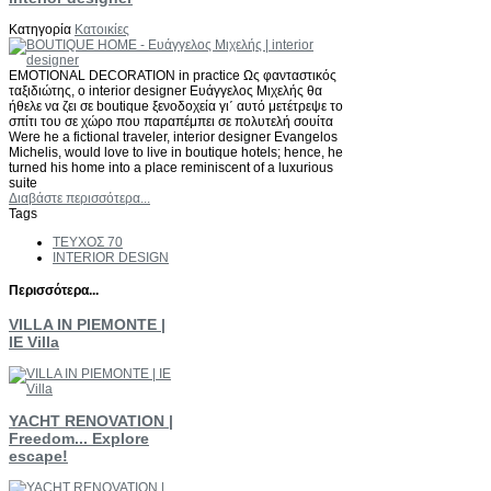
Κατηγορία
Κατοικίες
EMOTIONAL DECORATION in practice Ως φανταστικός
ταξιδιώτης, ο interior designer Ευάγγελος Μιχελής θα
ήθελε να ζει σε boutique ξενοδοχεία γι΄ αυτό μετέτρεψε το
σπίτι του σε χώρο που παραπέμπει σε πολυτελή σουίτα
Were he a fictional traveler, interior designer Evangelos
Michelis, would love to live in boutique hotels; hence, he
turned his home into a place reminiscent of a luxurious
suite
Διαβάστε περισσότερα...
Tags
ΤΕΥΧΟΣ 70
INTERIOR DESIGN
Περισσότερα...
VILLA IN PIEMONTE |
IE Villa
YACHT RENOVATION |
Freedom... Explore
escape!