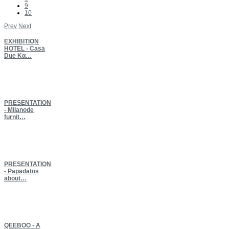
9
10
Prev
Next
EXHIBITION
HOTEL - Casa
Due Κα…
PRESENTATION
- Milanode
furnit…
PRESENTATION
- Papadatos
about…
QEEBOO
- A