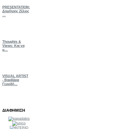
PRESENTATION:
Δημήτρης Ζέλιος
…
Thoughts
&
Views: Και να
μ…
VISUAL
ARTIST
- Βαρβάρα
Γεροδή…
ΔΙΑΦΗΜΙΣΗ