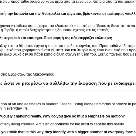
 κάτι που προσπαθώ συχνά να κάνω μέσα από τα έργα μου. Κάποια από τα πιο χαρακτη
ή, την Ιαπωνία και την Αυστραλία και έργα σας βρίσκονται σε αμέτρητες γκαλλ
 χρόνια να εκθέτω σε μια χώρα του εξωτερικού και αυτό μου έδωσε τη δυνατότητα ν
Τερέζα, η οποία διαχειρίστηκε τις δημόσιες σχέσεις και τις επαφές.
λί, κεραμικό και κόσμημα. Ποια μορφή της σάς εκφράζει καλύτερα;
άλογα με το θέμα του έργου ή το σκοπό της δημιουργίας του. Προσπαθώ να διατηρ
αρχο υλικό που χρησιμοποιώ στα γλυπτά μου και θεωρώ πως είναι ένα υλικό που προ
οιο άλλο υλικό δεν θα πάρει κάποια άλλη στιγμή τη θέση του. Εκείνο πάντως που με 
ουσείο Εξορίστων της Μακρονήσου.
ες ώστε να μπορέσω να συλλάβω την έκφραση που με ενδιαφέρει
agon of art and aesthetics in modern Greece. Using elongated forms of bronze in p
 in everyday life...
tinuously changing reality. Why do you give so much emphasis on motion?
ny living creature. Art is an opportunity for the artist to capture this reality.
 you think that in this way they identify with a bigger number of everyday form