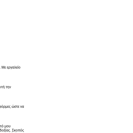
. Με εργαλείο
υτή την
 φόρμες ώστε να
υτό μου
οδοξίας. Σκοπός