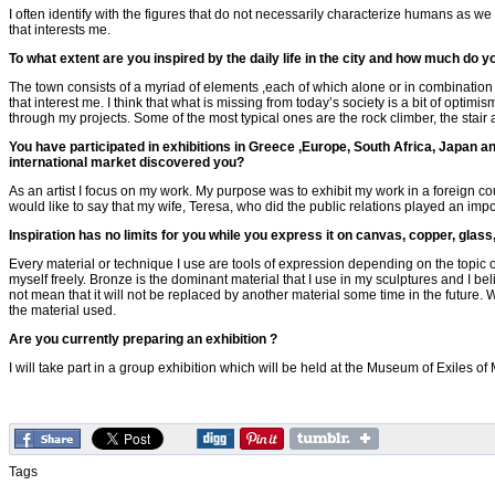
I often identify with the figures that do not necessarily characterize humans as w
that interests me.
To what extent are you inspired by the daily life in the city and how much do yo
The town consists of a myriad of elements ,each of which alone or in combination w
that interest me. I think that what is missing from today’s society is a bit of optimis
through my projects. Some of the most typical ones are the rock climber, the stair
You have participated in exhibitions in Greece ,Europe, South Africa, Japan an
international market discovered you?
As an artist I focus on my work. My purpose was to exhibit my work in a foreign co
would like to say that my wife, Teresa, who did the public relations played an impo
Inspiration has no limits for you while you express it on canvas, copper, glas
Every material or technique I use are tools of expression depending on the topic of 
myself freely. Bronze is the dominant material that I use in my sculptures and I bel
not mean that it will not be replaced by another material some time in the future.
the material used.
Are you currently preparing an exhibition ?
I will take part in a group exhibition which will be held at the Museum of Exiles of
Tags