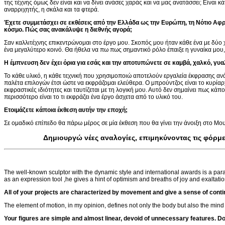
της τέχνης όμως δεν είναι και να δίνει ανάσες χαράς και να μας ανατάσσει; Είναι
αναρριχητής, η σκάλα και τα φτερά.
Έχετε συμμετάσχει σε εκθέσεις από την Ελλάδα ως την Ευρώπη, τη Νότιο Αφρικ
κόσμο. Πώς σας ανακάλυψε η διεθνής αγορά;
Σαν καλλιτέχνης επικεντρώνομαι στο έργο μου. Σκοπός μου ήταν κάθε ένα με δύο
ένα μεγαλύτερο κοινό. Θα ήθελα να πω πως σημαντικό ρόλο έπαιξε η γυναίκα μου, η 
Η έμπνευση δεν έχει όρια για εσάς και την αποτυπώνετε σε καμβά, χαλκό, γυα
Το κάθε υλικό, η κάθε τεχνική που χρησιμοποιώ αποτελούν εργαλεία έκφρασης αν
παλέτα επιλογών έτσι ώστε να εκφράζομαι ελεύθερα. Ο μπρούντζος είναι το κυρί
εκφραστικές ιδιότητες και ταυτίζεται με τη λογική μου. Αυτό δεν σημαίνει πως κάπ
περισσότερο είναι το τι εκφράζει ένα έργο άσχετα από το υλικό του.
Ετοιμάζετε κάποια έκθεση αυτήν την εποχή;
Σε ομαδικό επίπεδο θα πάρω μέρος σε μία έκθεση που θα γίνει την άνοιξη στο Μ
Δημιουργώ νέες αναλογίες, επιμηκύνοντας τις φόρμ
The well-known sculptor with the dynamic style and international awards is a par
as an expression tool ,he gives a hint of optimism and breaths of joy and exaltation
All of your projects are characterized by movement and give a sense of con
The element of motion, in my opinion, defines not only the body but also the mind of a
Your figures are simple and almost linear, devoid of unnecessary features. Do