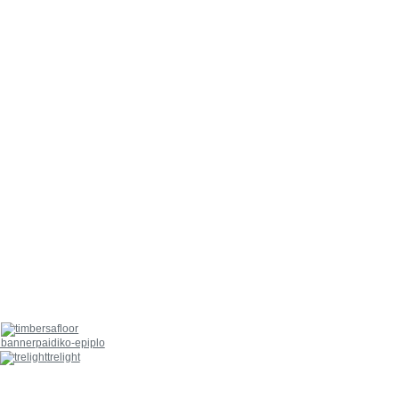
paidiko-epiplo
trelight