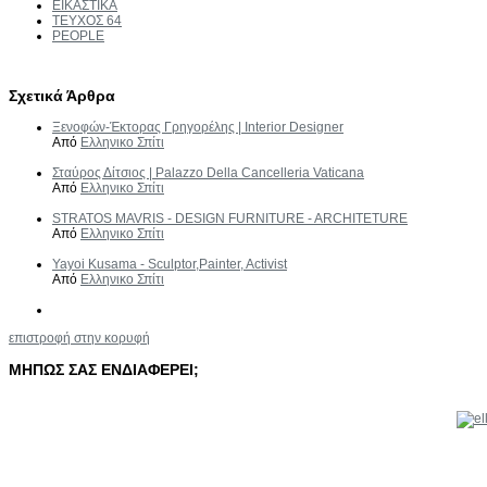
ΕΙΚΑΣΤΙΚΑ
ΤΕΥΧΟΣ 64
PEOPLE
Σχετικά Άρθρα
Ξενοφών-Έκτορας Γρηγορέλης | Interior Designer
Από
Ελληνικο Σπίτι
Σταύρος Δίτσιος | Palazzo Della Cancelleria Vaticana
Από
Ελληνικο Σπίτι
STRATOS MAVRIS - DESIGN FURNITURE - ARCHITETURE
Από
Ελληνικο Σπίτι
Yayoi Kusama - Sculptor,Painter, Activist
Από
Ελληνικο Σπίτι
επιστροφή στην κορυφή
ΜΗΠΩΣ
ΣΑΣ
ΕΝΔΙΑΦΕΡΕΙ;