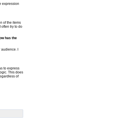
he expression
n of the items
 often try to do
How has the
 audience. I
 as to express
logic. This does
regardless of