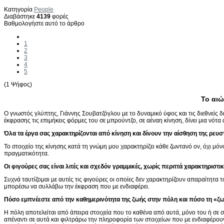
Κατηγορία
People
Διαβάστηκε
4139
φορές
Βαθμολογήστε αυτό το άρθρο
1
2
3
4
5
(1 Ψήφος)
Το αιώ
Ο
γνωστός γλύπτης, Γιάννης Σουβατζόγλου με το δυναμικό ύφος και τις διεθνείς δ
έκφρασης τις επιμήκεις φόρμες του σε μπρούντζο, σε αέναη κίνηση, δίνει μια νότα
Όλα τα έργα σας χαρακτηρίζονται από κίνηση και δίνουν την αίσθηση της ρευσ
Το στοιχείο της κίνησης κατά τη γνώμη μου χαρακτηρίζει κάθε ζωντανό ον, όχι μόν
πραγματικότητα.
Οι φιγούρες σας είναι λιτές και σχεδόν γραμμικές, χωρίς περιττά χαρακτηριστικ
Συχνά ταυτίζομαι με αυτές τις φιγούρες οι οποίες δεν χαρακτηρίζουν απαραίτητα
μπορέσω να συλλάβω την έκφραση που με ενδιαφέρει.
Πόσο εμπνέεστε από την καθημερινότητα της ζωής στην πόλη και πόσο τη «ζω
Η πόλη αποτελείται από άπειρα στοιχεία που το καθένα από αυτά, μόνο του ή σε
απέναντι σε αυτά και φιλτράρω την πληροφορία των στοιχείων που με ενδιαφέρουν.