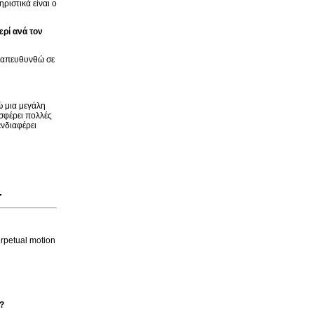
ριστικά είναι ο
ερί ανά τον
α απευθυνθώ σε
ώ μια μεγάλη
σφέρει πολλές
ενδιαφέρει
.
erpetual motion
s?