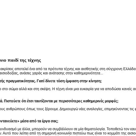
νιο παιδί της τέχνης
ιακρίσεις αποτελεί ένα από τα πρότυπα τέχνης και αισθητικής στη σύγχρονη Ελλάδα
 αισιοδοξίας, ανάσες χαράς και ανάτασης στην καθημερινότητα...
τής πραγματικότητας. Γιατί δίνετε τόση έμφαση στην κίνηση;
ο στο σώμα αλλά και στη σκέψη. Η τέχνη είναι μια ευκαιρία για να αποδώσει κανείς α
ά. Πιστεύετε ότι έτσι ταυτίζονται με περισσότερες καθημερινές μορφές;
 τους ανθρώπους όπως τους ξέρουμε. Δημιουργώ νέες αναλογίες, επιμηκύνοντας τις
ντανεύετε» μέσα από τα έργα σας;
 συνδυασμό με άλλα, μπορούν να συμβάλλουν σε μία θεματολογία. Τοποθετώ τον εα
 Αυτό που λείπει από τη σημερινή κοινωνία πιστεύω πως είναι το κομμάτι της αισι