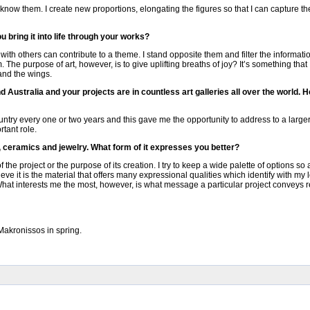
e know them. I create new proportions, elongating the figures so that I can capture t
u bring it into life through your works?
ith others can contribute to a theme. I stand opposite them and filter the informatio
m. The purpose of art, however, is to give uplifting breaths of joy? It’s something that I
 and the wings.
d Australia and your projects are in countless art galleries all over the world. 
untry every one or two years and this gave me the opportunity to address to a larger
rtant role.
s, ceramics and jewelry. What form of it expresses you better?
the project or the purpose of its creation. I try to keep a wide palette of options so
ieve it is the material that offers many expressional qualities which identify with my 
 What interests me the most, however, is what message a particular project conveys 
 Makronissos in spring.