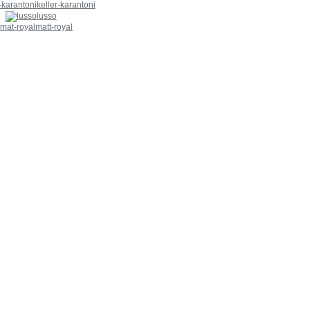
keller-karantoni
lusso
matt-royal