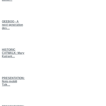
QEEBOO
- A
next generation
des…
HISTORIC
CATWALK: Mary
Katrant…
PRESENTATION:
Νoto mobili
Tzik…