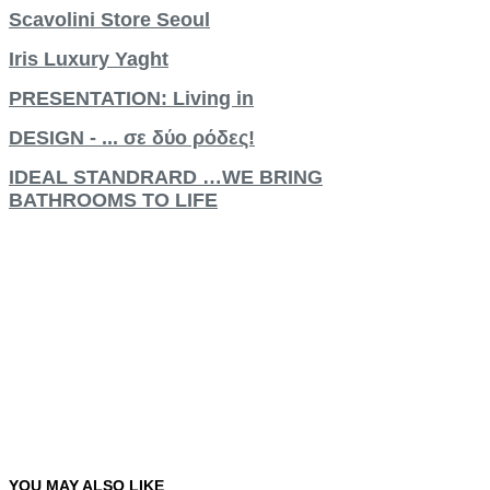
Scavolini Store Seoul
Iris Luxury Yaght
PRESENTATION: Living in
DESIGN - ... σε δύο ρόδες!
IDEAL STANDRARD …WE BRING
BATHROOMS TO LIFE
YOU
MAY
ALSO
LIKE