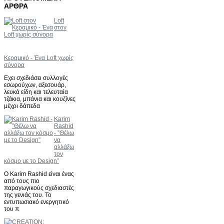
ΑΡΘΡΑ
Loft
στον
Κεραμικό - Ένα Loft χωρίς
σύνορα
Eχει σχεδιάσει συλλογές
εσωρούχων, αξεσουάρ,
λευκά είδη και τελευταία
τζάκια, μπάνια και κουζίνες
μέχρι δάπεδα
Karim
Rashid
- ”Θέλω
να
αλλάξω
τον
κόσμο με το Design”
Ο Karim Rashid είναι ένας
από τους πιο
παραγωγικούς σχεδιαστές
της γενιάς του. Το
εντυπωσιακό ενεργητικό
του π