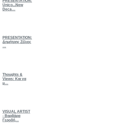
PRESENTATION:
Unico...New
Deca…
PRESENTATION:
Δημήτρης Ζέλιος
…
Thoughts
&
Views: Και να
μ…
VISUAL
ARTIST
- Βαρβάρα
Γεροδή…