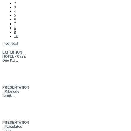
2
3
4
5
6
7
8
9
10
Prev
Next
EXHIBITION
HOTEL - Casa
Due Κα…
PRESENTATION
- Milanode
furnit…
PRESENTATION
- Papadatos
about…