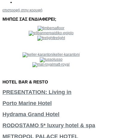
επιστροφή στην κορυφή
ΜΗΠΩΣ
ΣΑΣ
ΕΝΔΙΑΦΕΡΕΙ;
paidiko-epiplo
trelight
keller-karantoni
lusso
matt-royal
HOTEL
BAR
&
RESTO
PRESENTATION: Living in
Porto Marine Hotel
Hydrama Grand Hotel
RODOSTAMO 5* luxury hotel & spa
METROPOL PALACE HOTEL