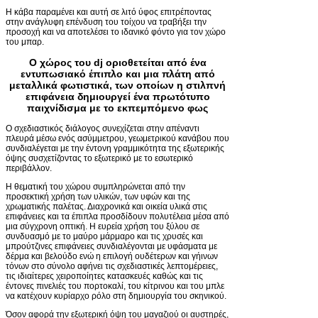
Η κάβα παραμένει και αυτή σε λιτό ύφος επιτρέποντας
στην ανάγλυφη επένδυση του τοίχου να τραβήξει την
προσοχή και να αποτελέσει το ιδανικό φόντο για τον χώρο
του μπαρ.
Ο χώρος του dj οριοθετείται από ένα
εντυπωσιακό έπιπλο και μια πλάτη από
μεταλλικά φωτιστικά, των οποίων η στιλπνή
επιφάνεια δημιουργεί ένα πρωτότυπο
παιχνίδισμα με το εκπεμπόμενο φως
Ο σχεδιαστικός διάλογος συνεχίζεται στην απέναντι
πλευρά μέσω ενός ασύμμετρου, γεωμετρικού κανάβου που
συνδιαλέγεται με την έντονη γραμμικότητα της εξωτερικής
όψης συσχετίζοντας το εξωτερικό με το εσωτερικό
περιβάλλον.
Η θεματική του χώρου συμπληρώνεται από την
προσεκτική χρήση των υλικών, των υφών και της
χρωματικής παλέτας. Διαχρονικά και οικεία υλικά στις
επιφάνειες και τα έπιπλα προσδίδουν πολυτέλεια μέσα από
μια σύγχρονη οπτική. Η ευρεία χρήση του ξύλου σε
συνδυασμό με το μαύρο μάρμαρο και τις χρυσές και
μπρούτζινες επιφάνειες συνδιαλέγονται με υφάσματα με
δέρμα και βελούδο ενώ η επιλογή ουδέτερων και γήινων
τόνων στο σύνολο αφήνει τις σχεδιαστικές λεπτομέρειες,
τις ιδιαίτερες χειροποίητες κατασκευές καθώς και τις
έντονες πινελιές του πορτοκαλί, του κίτρινου και του μπλε
να κατέχουν κυρίαρχο ρόλο στη δημιουργία του σκηνικού.
Όσον αφορά την εξωτερική όψη του μαγαζιού οι αυστηρές,