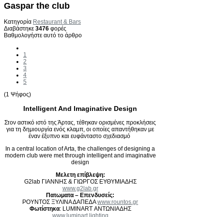
Gaspar the club
Κατηγορία
Restaurant & Bars
Διαβάστηκε
3476
φορές
Βαθμολογήστε αυτό το άρθρο
1
2
3
4
5
(1 Ψήφος)
Intelligent And Imaginative Design
Στον αστικό ιστό της Άρτας, τέθηκαν ορισμένες προκλήσεις
για τη δημιουργία ενός κλαμπ, οι οποίες απαντήθηκαν με
έναν έξυπνο και ευφάνταστο σχεδιασμό
In a central location of Arta, the challenges of designing a
modern club were met through intelligent and imaginative
design
Μελετη επίβλεψη:
G2lab ΓΙΑΝΝΗΣ & ΓΙΩΡΓΟΣ ΕΥΘΥΜΙΑΔΗΣ
www.g2lab.gr
Πατωματα – Επενδυσείς:
ΡΟΥΝΤΟΣ ΞΥΛΙΝΑ ΔΑΠΕΔΑ
www.rountos.gr
Φωτίστηκα
: LUMINART ΑΝΤΩΝΙΑΔΗΣ
www.luminart.lighting