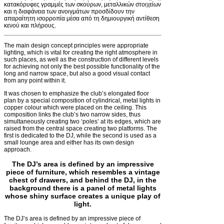
κατακόρυφες γραμμές των σκούρων, μεταλλικών στοιχείων
και η διαφάνεια των ανοιγμάτων προσδίδουν την
απαραίτητη ισορροπία μέσα από τη δημιουργική αντίθεση
κενού και πλήρους.
T
he main design concept principles were appropriate
lighting, which is vital for creating the right atmosphere in
such places, as well as the construction of different levels
for achieving not only the best possible functionality of the
long and narrow space, but also a good visual contact
from any point within it.
It was chosen to emphasize the club’s elongated floor
plan by a special composition of cylindrical, metal lights in
copper colour which were placed on the ceiling. This
composition links the club’s two narrow sides, thus
simultaneously creating two ‘poles’ at its edges, which are
raised from the central space creating two platforms. The
first is dedicated to the DJ, while the second is used as a
small lounge area and either has its own design
approach.
The DJ’s area is defined by an impressive
piece of furniture, which resembles a vintage
chest of drawers, and behind the DJ, in the
background there is a panel of metal lights
whose shiny surface creates a unique play of
light.
The DJ’s area is defined by an impressive piece of