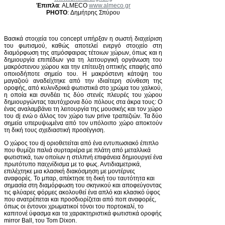
Έπιπλα
: ALMECO
www.almeco.gr
PHOTO
: Δημήτρης Σπύρου
Β
ασικά στοιχεία του concept υπήρξαν η σωστή διαχείριση
του φωτισμού, καθώς αποτελεί ενεργό στοιχείο στη
διαμόρφωση της ατμόσφαιρας τέτοιων χώρων, όπως και η
δημιουργία επιπέδων για τη λειτουργική οργάνωση του
μακρόστενου χώρου και την επίτευξη οπτικής επαφής από
οποιοδήποτε σημείο του. Η μακρόστενη κάτοψη του
μαγαζιού αναδείχτηκε από την ιδιαίτερη σύνθεση της
οροφής, από κυλινδρικά φωτιστικά στο χρώμα του χαλκού,
η οποία και συνδέει τις δύο στενές πλευρές του χώρου
δημιουργώντας ταυτόχρονα δύο πόλους στα άκρα τους: Ο
ένας αναλαμβάνει τη λειτουργία της μουσικής και τον χώρο
του dj ενώ ο άλλος τον χώρο των prive τραπεζιών. Τα δύο
σημεία υπερυψωμένα από τον υπόλοιπο χώρο αποκτούν
τη δική τους σχεδιαστική προσέγγιση.
Ο χώρος του dj οριοθετείται από ένα εντυπωσιακό έπιπλο
που θυμίζει παλιά συρταριέρα με πλάτη από μεταλλικά
φωτιστικά, των οποίων η στιλπνή επιφάνεια δημιουργεί ένα
πρωτότυπο παιχνίδισμα με το φως. Αντιδιαμετρικά,
επιλέχτηκε μια κλασική διακόσμηση με μοντέρνες
αναφορές. Το μπαρ, απέκτησε τη δική του ταυτότητα και
σημασία στη διαμόρφωση του σκηνικού και αποφεύγοντας
τις φλύαρες φόρμες ακολουθεί ένα απλό και κλασικό ύφος
που ανατρέπεται και προσδιορίζεται από ποπ αναφορές,
όπως οι έντονοι χρωματικοί τόνοι του πορτοκαλί, το
καπιτονέ ύφασμα και τα χαρακτηριστικά φωτιστικά οροφής
mirror Ball, του Tom Dixon.