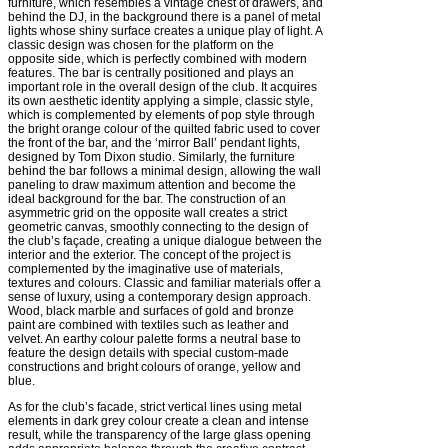
furniture, which resembles a vintage chest of drawers, and
behind the DJ, in the background there is a panel of metal
lights whose shiny surface creates a unique play of light. A
classic design was chosen for the platform on the
opposite side, which is perfectly combined with modern
features. The bar is centrally positioned and plays an
important role in the overall design of the club. It acquires
its own aesthetic identity applying a simple, classic style,
which is complemented by elements of pop style through
the bright orange colour of the quilted fabric used to cover
the front of the bar, and the ‘mirror Ball’ pendant lights,
designed by Tom Dixon studio. Similarly, the furniture
behind the bar follows a minimal design, allowing the wall
paneling to draw maximum attention and become the
ideal background for the bar. The construction of an
asymmetric grid on the opposite wall creates a strict
geometric canvas, smoothly connecting to the design of
the club’s façade, creating a unique dialogue between the
interior and the exterior. The concept of the project is
complemented by the imaginative use of materials,
textures and colours. Classic and familiar materials offer a
sense of luxury, using a contemporary design approach.
Wood, black marble and surfaces of gold and bronze
paint are combined with textiles such as leather and
velvet. An earthy colour palette forms a neutral base to
feature the design details with special custom-made
constructions and bright colours of orange, yellow and
blue.
As for the club’s facade, strict vertical lines using metal
elements in dark grey colour create a clean and intense
result, while the transparency of the large glass opening