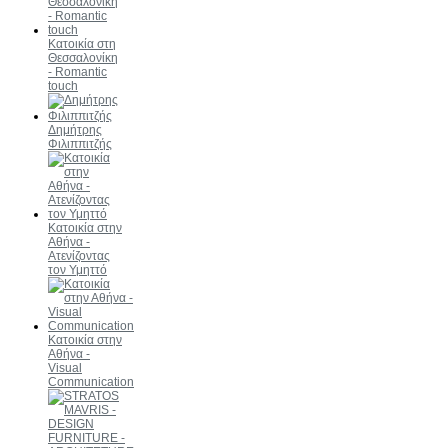
Κατοικία στη
Θεσσαλονίκη
- Romantic
touch
Δημήτρης
Φιλιππιτζής
Κατοικία στην
Αθήνα -
Ατενίζοντας
τον Υμηττό
Κατοικία στην
Αθήνα -
Visual
Communication